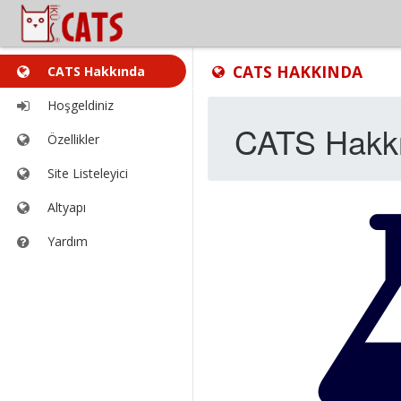
İçerik
Araçlar
CATS HAKKINDA
CATS Hakkında
buradan
listesi
açılıyor
buradan
Hoşgeldiniz
açılıyor
Özellikler
Site Listeleyici
Altyapı
Yardım
Yeni
bir
pencerede
açar